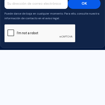
Puede darse de baja en cualquier momento. Para ello, consulte nuestra
información de contacto en el aviso legal.
Facebook
Twitter
Rss
YouTube
PRODUITS

NUESTRA SOCIEDAD
