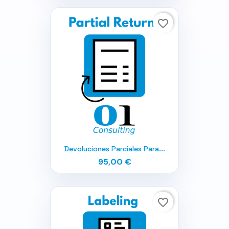
favorite_border
Devoluciones Parciales Para...
95,00 €
favorite_border