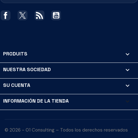
Facebook
Twitter
Rss
YouTube
PRODUITS

NUESTRA SOCIEDAD

SU CUENTA

INFORMACIÓN DE LA TIENDA
keyboard_arrow_down
© 2026 - 01 Consulting – Todos los derechos reservados