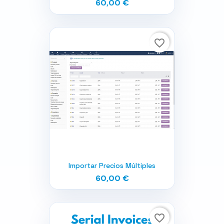
60,00 €
favorite_border
Importar Precios Múltiples
60,00 €
favorite_border