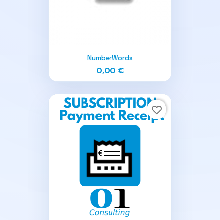
NumberWords
0,00 €
favorite_border