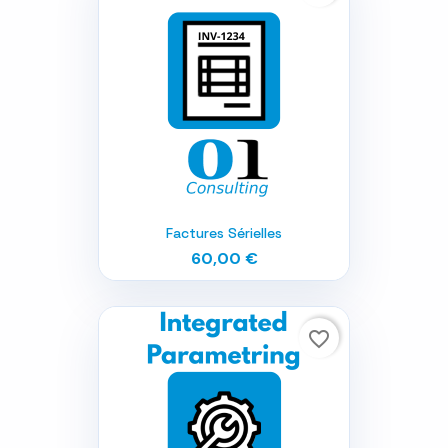
Factures Sérielles
60,00 €
favorite_border