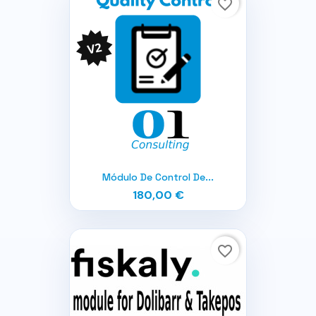
favorite_border
Módulo De Control De...
180,00 €
favorite_border