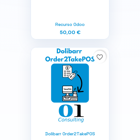
Recurso Odoo
50,00 €
favorite_border
Dolibarr Order2TakePOS