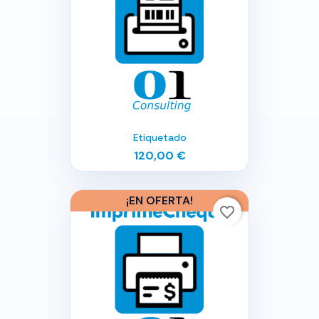
Etiquetado
120,00 €
¡EN OFERTA!
favorite_border