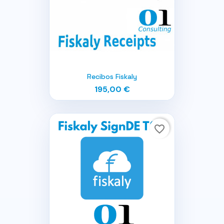
Recibos Fiskaly
195,00 €
favorite_border