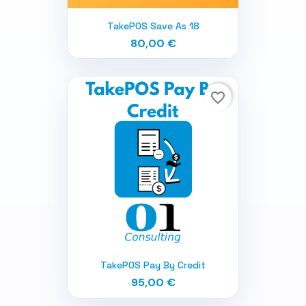
TakePOS Save As 18
80,00 €
favorite_border
TakePOS Pay By Credit
95,00 €