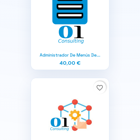
Administrador De Menús De...
40,00 €
favorite_border