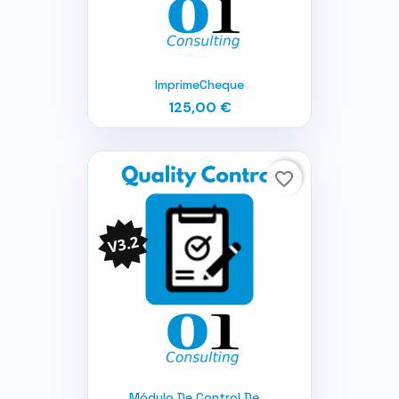
ImprimeCheque
125,00 €
favorite_border
Módulo De Control De...