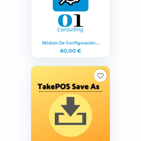
Módulo De Configuración...
60,00 €
favorite_border