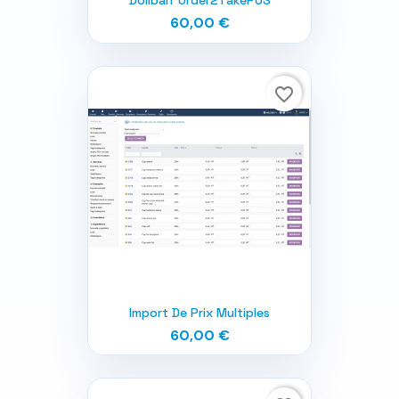
Dolibarr Order2TakePOS
60,00 €
favorite_border
Import De Prix Multiples
60,00 €