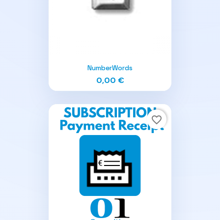
NumberWords
0,00 €
favorite_border