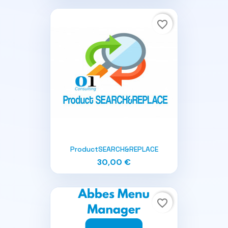
favorite_border
ProductSEARCH&REPLACE
30,00 €
favorite_border