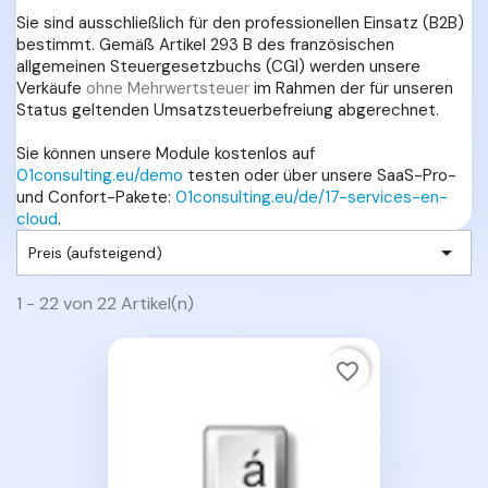
Sie sind ausschließlich für den professionellen Einsatz (B2B)
bestimmt. Gemäß Artikel 293 B des französischen
allgemeinen Steuergesetzbuchs (CGI) werden unsere
Verkäufe
ohne Mehrwertsteuer
im Rahmen der für unseren
Status geltenden Umsatzsteuerbefreiung abgerechnet.
Sie können unsere Module kostenlos auf
01consulting.eu/demo
testen oder über unsere SaaS-Pro-
und Confort-Pakete:
01consulting.eu/de/17-services-en-
cloud
.

Preis (aufsteigend)
1 - 22 von 22 Artikel(n)
favorite_border