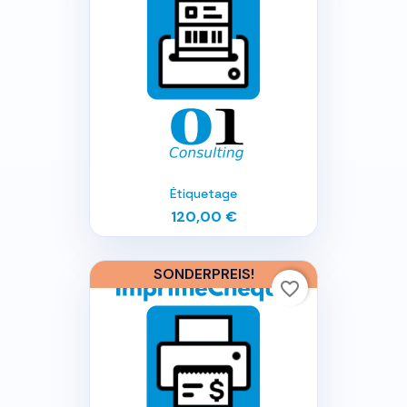
Étiquetage
120,00 €
SONDERPREIS!
favorite_border