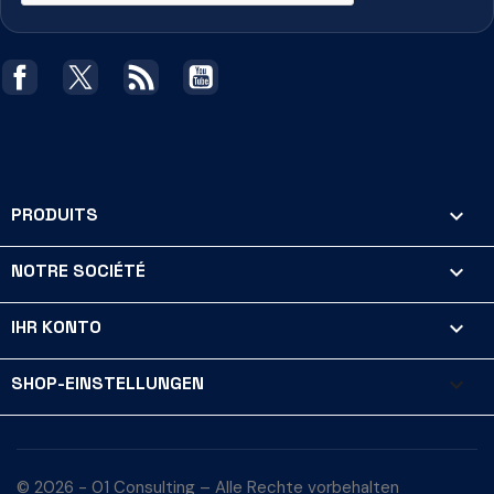
Facebook
Twitter
RSS
YouTube
PRODUITS

NOTRE SOCIÉTÉ

IHR KONTO

SHOP-EINSTELLUNGEN
keyboard_arrow_down
© 2026 - 01 Consulting – Alle Rechte vorbehalten