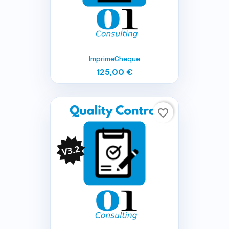
ImprimeCheque
125,00 €
favorite_border