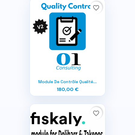
favorite_border
Module De Contrôle Qualité...
180,00 €
favorite_border