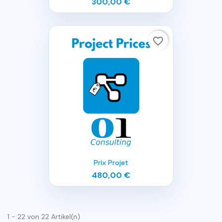
300,00 €
favorite_border
Prix Projet
480,00 €
1 - 22 von 22 Artikel(n)