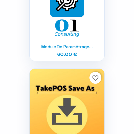
Module De Paramétrage...
60,00 €
favorite_border