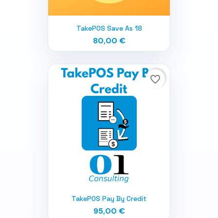
TakePOS Save As 18
80,00 €
favorite_border
TakePOS Pay By Credit
95,00 €