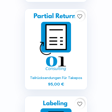
favorite_border
Teilrücksendungen Für Takepos
95,00 €
favorite_border