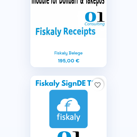
Fiskaly Belege
195,00 €
favorite_border