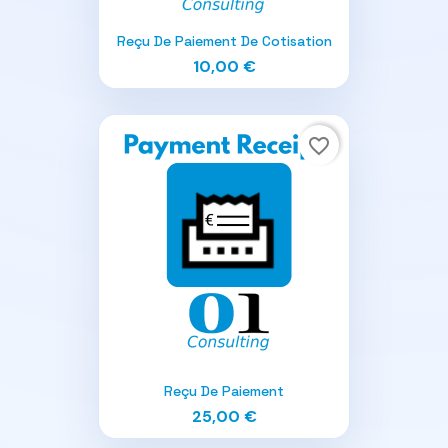
Reçu De Paiement De Cotisation
10,00 €
favorite_border
Reçu De Paiement
25,00 €