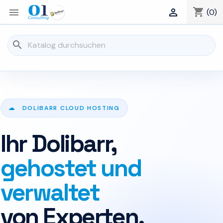
shopping_cart


(0)
search
☁ DOLIBARR CLOUD HOSTING
Ihr Dolibarr,
gehostet und
verwaltet
von Experten.