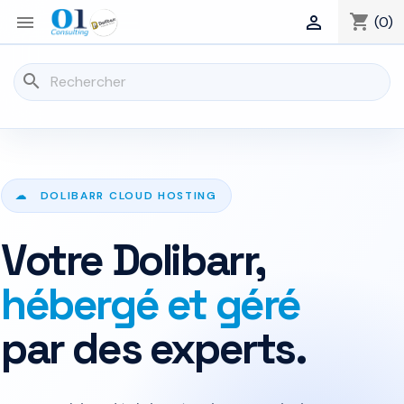
shopping_cart


(0)
search
☁ DOLIBARR CLOUD HOSTING
Votre Dolibarr,
hébergé et géré
par des experts.