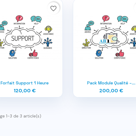
favorite_border


Aperçu rapide
Aperçu rapide
Forfait Support 1 Heure
Pack Module Qualité –...
120,00 €
200,00 €
ge 1-3 de 3 article(s)