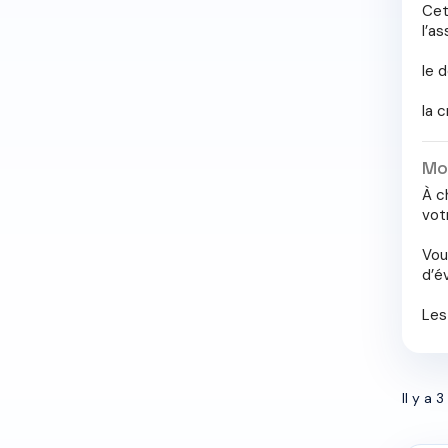
Cet
l’a
le 
la 
Mo
À c
votr
Vou
d’é
Les
Il y a 