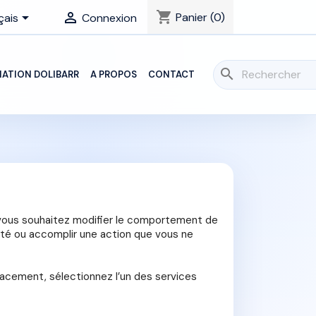
shopping_cart


Panier
(0)
çais
Connexion
search
ATION DOLIBARR
A PROPOS
CONTACT
vous souhaitez modifier le comportement de
lité ou accomplir une action que vous ne
cacement, sélectionnez l’un des services