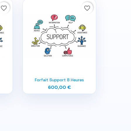
favorite_border
favorite_border

Aperçu rapide
Forfait Support 8 Heures
600,00 €