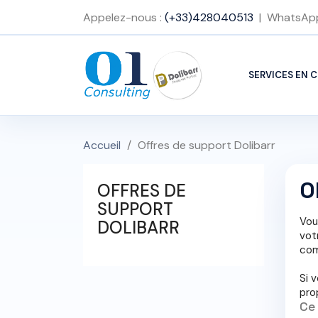
Appelez-nous :
(+33)428040513
| WhatsAp
SERVICES EN 
Accueil
Offres de support Dolibarr
O
OFFRES DE
SUPPORT
Vou
DOLIBARR
vot
com
Si 
pro
Ce