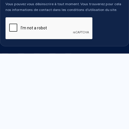
Vous pouvez vous désinscrire à tout moment. Vous trouverez pour cela
nos informations de contact dans les conditions d'utilisation du site.
Facebook
Twitter
Rss
YouTube
LinkedIn
PRODUITS

NOTRE SOCIÉTÉ

VOTRE COMPTE
