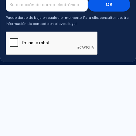
Puede darse de baja en cualquier momento. Para ello, consulte nuestra
información de contacto en el aviso legal.
Facebook
Twitter
Rss
YouTube
PRODUITS

NUESTRA SOCIEDAD
