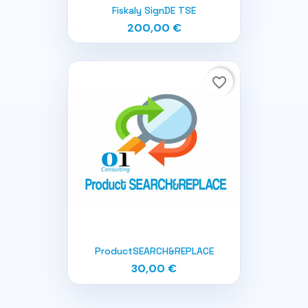
Fiskaly SignDE TSE
200,00 €
favorite_border
ProductSEARCH&REPLACE
30,00 €