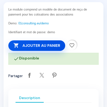
Le module comprend un modèle de document de reçu de
paiement pour les cotisations des associations
Demo:
01consulting.eu/demo
Identifiant et mot de passe: demo

favorite_border
AJOUTER AU PANIER
Disponible

Partager
Description