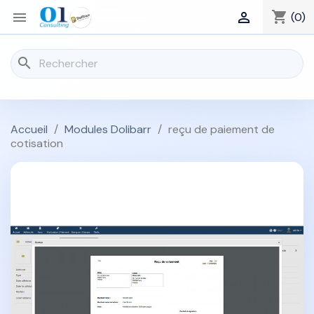
shopping_cart


(0)
search
Accueil
Modules Dolibarr
reçu de paiement de
cotisation