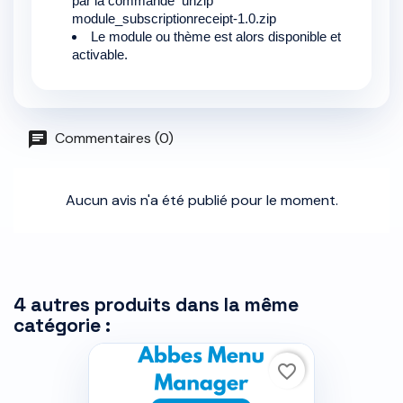
par la commande unzip
module_subscriptionreceipt-1.0.zip
Le module ou thème est alors disponible et
activable.
Commentaires (0)
Aucun avis n'a été publié pour le moment.
4 autres produits dans la même
catégorie :
favorite_border