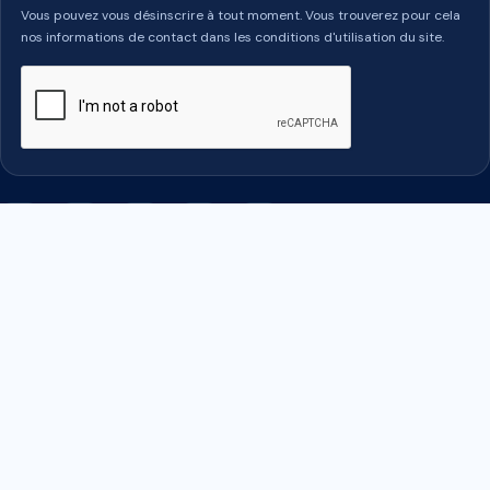
Vous pouvez vous désinscrire à tout moment. Vous trouverez pour cela
nos informations de contact dans les conditions d'utilisation du site.
Facebook
Twitter
Rss
YouTube
LinkedIn
PRODUITS

NOTRE SOCIÉTÉ

VOTRE COMPTE
